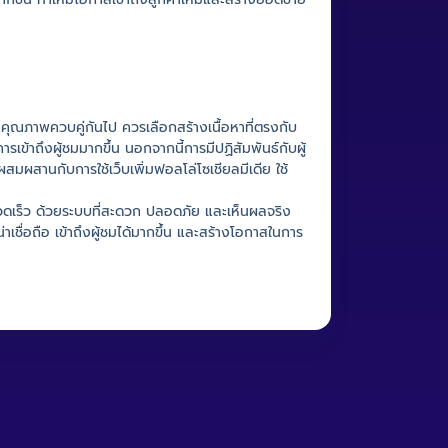
ีคุณภาพควบคู่กันไป ควรเลือกสร้างเนื้อหาที่ตรงกับ
้าถึงผู้ชมมากขึ้น นอกจากนี้การมีปฏิสัมพันธ์กับผู้
สมผสานกับการใช้เว็บเพิ่มฟอลโล่โซเชียลมีเดีย ใช้
งรวดเร็ว ด้วยระบบที่สะดวก ปลอดภัย และเห็นผลจริง
าเชื่อถือ เข้าถึงผู้ชมได้มากขึ้น และสร้างโอกาสในการ