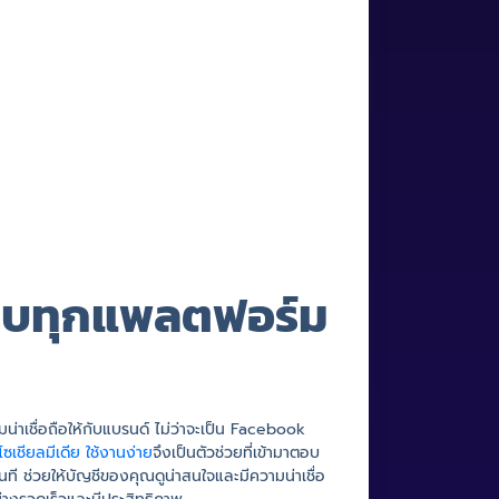
 ครบทุกแพลตฟอร์ม
น่าเชื่อถือให้กับแบรนด์ ไม่ว่าจะเป็น Facebook
โซเชียลมีเดีย ใช้งานง่าย
จึงเป็นตัวช่วยที่เข้ามาตอบ
นที ช่วยให้บัญชีของคุณดูน่าสนใจและมีความน่าเชื่อ