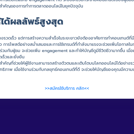
นฐานสำคัญของการทำการตลาดออนไลน์ในยุคปัจจุบัน
้ได้ผลลัพธ์สูงสุด
อย่างรวดเร็ว แต่การสร้างความสำเร็จในระยะยาวยังต้องอาศัยการทำคอนเทนต์ที่ม
ารโพสต์อย่างสม่ำเสมอและการใช้เทรนด์ที่กำลังมาแรงจะช่วยเพิ่มโอกาสในการเข
กับผู้ชม จะช่วยเพิ่ม engagement และทำให้บัญชีดูมีชีวิตชีวามากขึ้น เมื่อผ
เร็วและยั่งยืน
งมือสำคัญที่ช่วยให้ผู้ใช้งานสามารถสร้างตัวตนและเติบโตบนโลกออนไลน์ได้อย่า
ิทธิภาพ เมื่อใช้งานร่วมกับกลยุทธ์คอนเทนต์ที่ดี จะช่วยให้บัญชีของคุณมีความน่
>>สมัครใช้บริการ คลิก<<