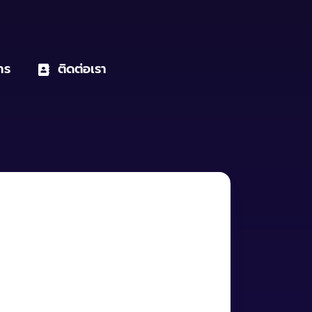
าร
ติดต่อเรา