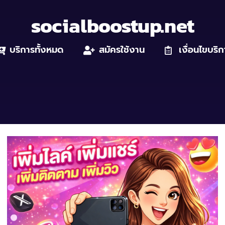
socialboostup.net
บริการทั้งหมด
สมัครใช้งาน
เงื่อนไขบริก