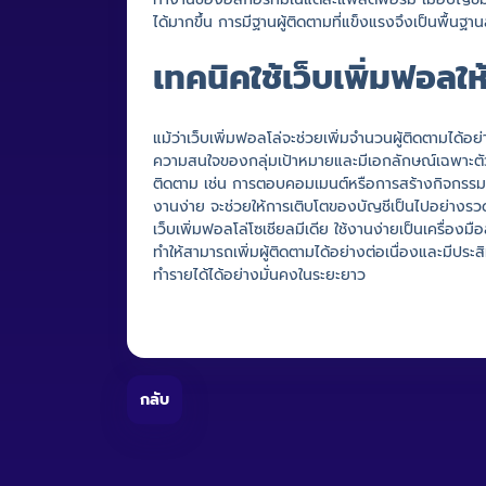
ได้มากขึ้น การมีฐานผู้ติดตามที่แข็งแรงจึงเป็นพื้
เทคนิคใช้เว็บเพิ่มฟอลให
แม้ว่าเว็บเพิ่มฟอลโล่จะช่วยเพิ่มจำนวนผู้ติดตามได้
ความสนใจของกลุ่มเป้าหมายและมีเอกลักษณ์เฉพาะตัว ก
ติดตาม เช่น การตอบคอมเมนต์หรือการสร้างกิจกรรมร่วม
งานง่าย จะช่วยให้การเติบโตของบัญชีเป็นไปอย่างรวด
เว็บเพิ่มฟอลโล่โซเชียลมีเดีย ใช้งานง่ายเป็นเครื่อ
ทำให้สามารถเพิ่มผู้ติดตามได้อย่างต่อเนื่องและมีประส
ทำรายได้ได้อย่างมั่นคงในระยะยาว
กลับ