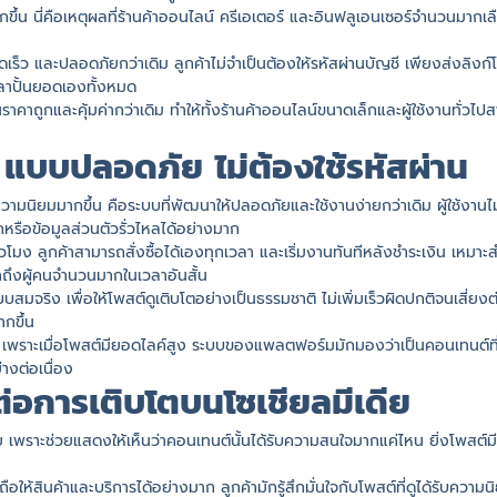
้น นี่คือเหตุผลที่ร้านค้าออนไลน์ ครีเอเตอร์ และอินฟลูเอนเซอร์จำนวนมากเลือ
เร็ว และปลอดภัยกว่าเดิม ลูกค้าไม่จำเป็นต้องให้รหัสผ่านบัญชี เพียงส่งลิงก์โ
วลาปั้นยอดเองทั้งหมด
ราคาถูกและคุ้มค่ากว่าเดิม ทำให้ทั้งร้านค้าออนไลน์ขนาดเล็กและผู้ใช้งานทั่วไป
6 แบบปลอดภัย ไม่ต้องใช้รหัสผ่าน
บความนิยมมากขึ้น คือระบบที่พัฒนาให้ปลอดภัยและใช้งานง่ายกว่าเดิม ผู้ใช้งานไ
กหรือข้อมูลส่วนตัวรั่วไหลได้อย่างมาก
โมง ลูกค้าสามารถสั่งซื้อได้เองทุกเวลา และเริ่มงานทันทีหลังชำระเงิน เหมาะ
าถึงผู้คนจำนวนมากในเวลาอันสั้น
แบบสมจริง เพื่อให้โพสต์ดูเติบโตอย่างเป็นธรรมชาติ ไม่เพิ่มเร็วผิดปกติจนเ
กขึ้น
้น เพราะเมื่อโพสต์มียอดไลค์สูง ระบบของแพลตฟอร์มมักมองว่าเป็นคอนเทนต์ที่
างต่อเนื่อง
่อการเติบโตบนโซเชียลมีเดีย
ย เพราะช่วยแสดงให้เห็นว่าคอนเทนต์นั้นได้รับความสนใจมากแค่ไหน ยิ่งโพสต์มียอ
อให้สินค้าและบริการได้อย่างมาก ลูกค้ามักรู้สึกมั่นใจกับโพสต์ที่ดูได้รับความน