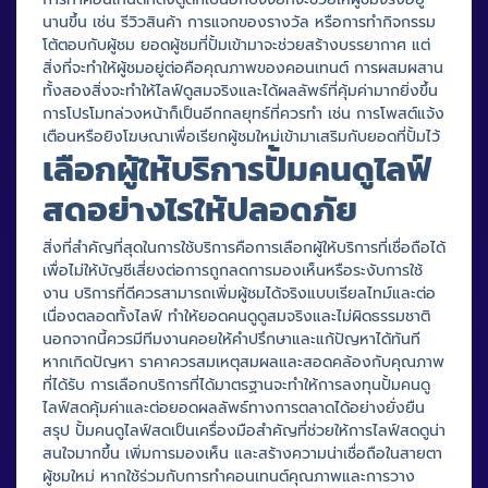
นานขึ้น เช่น รีวิวสินค้า การแจกของรางวัล หรือการทำกิจกรรม
โต้ตอบกับผู้ชม ยอดผู้ชมที่ปั้มเข้ามาจะช่วยสร้างบรรยากาศ แต่
สิ่งที่จะทำให้ผู้ชมอยู่ต่อคือคุณภาพของคอนเทนต์ การผสมผสาน
ทั้งสองสิ่งจะทำให้ไลฟ์ดูสมจริงและได้ผลลัพธ์ที่คุ้มค่ามากยิ่งขึ้น
การโปรโมทล่วงหน้าก็เป็นอีกกลยุทธ์ที่ควรทำ เช่น การโพสต์แจ้ง
เตือนหรือยิงโฆษณาเพื่อเรียกผู้ชมใหม่เข้ามาเสริมกับยอดที่ปั้มไว้
เลือกผู้ให้บริการปั้มคนดูไลฟ์
สดอย่างไรให้ปลอดภัย
สิ่งที่สำคัญที่สุดในการใช้บริการคือการเลือกผู้ให้บริการที่เชื่อถือได้
เพื่อไม่ให้บัญชีเสี่ยงต่อการถูกลดการมองเห็นหรือระงับการใช้
งาน บริการที่ดีควรสามารถเพิ่มผู้ชมได้จริงแบบเรียลไทม์และต่อ
เนื่องตลอดทั้งไลฟ์ ทำให้ยอดคนดูดูสมจริงและไม่ผิดธรรมชาติ
นอกจากนี้ควรมีทีมงานคอยให้คำปรึกษาและแก้ปัญหาได้ทันที
หากเกิดปัญหา ราคาควรสมเหตุสมผลและสอดคล้องกับคุณภาพ
ที่ได้รับ การเลือกบริการที่ได้มาตรฐานจะทำให้การลงทุนปั้มคนดู
ไลฟ์สดคุ้มค่าและต่อยอดผลลัพธ์ทางการตลาดได้อย่างยั่งยืน
สรุป ปั้มคนดูไลฟ์สดเป็นเครื่องมือสำคัญที่ช่วยให้การไลฟ์สดดูน่า
สนใจมากขึ้น เพิ่มการมองเห็น และสร้างความน่าเชื่อถือในสายตา
ผู้ชมใหม่ หากใช้ร่วมกับการทำคอนเทนต์คุณภาพและการวาง