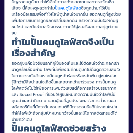
ปัญหาคนดูน้อย ทำให้เสียโอกาสทั้งยอดขายและการสร้างชื่อ
เสียง นี่คือเหตุผลว่าทำไม
ปั้มคนดูไลฟ์สด
จึงถูกนำมาใช้เป็น
เครื่องมือเสริมเพื่อทำให้ไลฟ์ดูน่าสนใจมากขึ้น ยอดคนดูที่สูงช่วย
เพิ่มโอกาสในการถูกอัลกอริทึมผลักดัน สร้างความมั่นใจให้กับผู้
ชมใหม่ และยังช่วยสร้างบรรยากาศให้ผู้ชมจริงอยากอยู่ดูต่อจน
จบ
ทำไมปั้มคนดูไลฟ์สดจึงเป็น
เรื่องสำคัญ
ยอดผู้ชมคือปัจจัยแรกที่ผู้ใช้มองเห็นและใช้ตัดสินใจว่าจะคลิกเข้า
มาดูหรือเลื่อนผ่าน ไลฟ์ที่มีเพียงไม่กี่คนดูมักไม่ดึงดูดความสนใจ
ในทางตรงกันข้ามหากมีคนดูหลักร้อยหรือหลักพัน ผู้ชมใหม่จะ
รู้สึกว่ามีสิ่งน่าสนใจเกิดขึ้นและอยากเข้ามาร่วมวง การปั้มคนดู
ไลฟ์สดจึงไม่ใช่เพียงการเพิ่มตัวเลขแต่คือการสร้างบรรยากาศ
และ Social Proof ที่ช่วยให้ผู้ชมใหม่เกิดความมั่นใจว่าไลฟ์นี้มี
คุณค่าและน่าติดตาม ยอดผู้ชมที่สูงยังส่งผลต่อการทำงานขอ
งอัลกอริทึมที่มักจะดันคอนเทนต์ที่มีการตอบรับดีไปหาคนใหม่ๆ
ทำให้ไลฟ์เข้าถึงกลุ่มเป้าหมายกว้างขึ้นและมีโอกาสติดเทรนด์ได้
ง่ายกว่าเดิม
ปั้มคนดูไลฟ์สดช่วยสร้าง