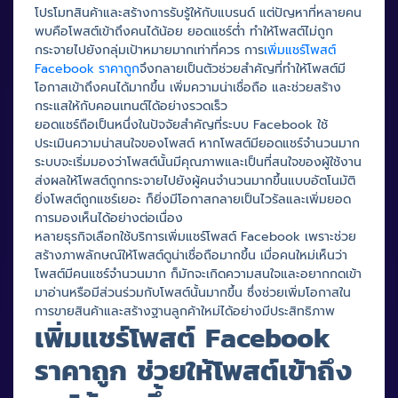
โปรโมทสินค้าและสร้างการรับรู้ให้กับแบรนด์ แต่ปัญหาที่หลายคน
พบคือโพสต์เข้าถึงคนได้น้อย ยอดแชร์ต่ำ ทำให้โพสต์ไม่ถูก
กระจายไปยังกลุ่มเป้าหมายมากเท่าที่ควร การ
เพิ่มแชร์โพสต์
Facebook ราคาถูก
จึงกลายเป็นตัวช่วยสำคัญที่ทำให้โพสต์มี
โอกาสเข้าถึงคนได้มากขึ้น เพิ่มความน่าเชื่อถือ และช่วยสร้าง
กระแสให้กับคอนเทนต์ได้อย่างรวดเร็ว
ยอดแชร์ถือเป็นหนึ่งในปัจจัยสำคัญที่ระบบ Facebook ใช้
ประเมินความน่าสนใจของโพสต์ หากโพสต์มียอดแชร์จำนวนมาก
ระบบจะเริ่มมองว่าโพสต์นั้นมีคุณภาพและเป็นที่สนใจของผู้ใช้งาน
ส่งผลให้โพสต์ถูกกระจายไปยังผู้คนจำนวนมากขึ้นแบบอัตโนมัติ
ยิ่งโพสต์ถูกแชร์เยอะ ก็ยิ่งมีโอกาสกลายเป็นไวรัลและเพิ่มยอด
การมองเห็นได้อย่างต่อเนื่อง
หลายธุรกิจเลือกใช้บริการเพิ่มแชร์โพสต์ Facebook เพราะช่วย
สร้างภาพลักษณ์ให้โพสต์ดูน่าเชื่อถือมากขึ้น เมื่อคนใหม่เห็นว่า
โพสต์มีคนแชร์จำนวนมาก ก็มักจะเกิดความสนใจและอยากกดเข้า
มาอ่านหรือมีส่วนร่วมกับโพสต์นั้นมากขึ้น ซึ่งช่วยเพิ่มโอกาสใน
การขายสินค้าและสร้างฐานลูกค้าใหม่ได้อย่างมีประสิทธิภาพ
เพิ่มแชร์โพสต์ Facebook
ราคาถูก ช่วยให้โพสต์เข้าถึง