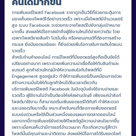
คนได้มากขึ้น
การเพิ่มแชร์โพสต์ Facebook ราคาถูกเป็นวิธีที่ช่วยกระตุ้นการ
มองเห็นของโพสต์ได้อย่างรวดเร็ว เพราะเมื่อโพสต์มีจำนวนแชร์
สูง ระบบ Facebook จะช่วยกระจายโพสต์ไปยังกลุ่มเป้าหมาย
มากขึ้น ส่งผลให้มีโอกาสเข้าถึงผู้ใช้งานใหม่ได้ง่ายกว่าเดิม โดย
เฉพาะโพสต์ขายสินค้า โปรโมชั่น หรือคอนเทนต์ที่ต้องการสร้าง
กระแส ยิ่งมียอดแชร์เยอะ ก็ยิ่งช่วยเพิ่มโอกาสในการเติบโตแบบ
รวดเร็ว
สำหรับร้านค้าออนไลน์ การมีโพสต์ที่มียอดแชร์สูงถือเป็นข้อได้
เปรียบอย่างมาก เพราะช่วยเพิ่มความน่าเชื่อถือให้กับสินค้าและ
แบรนด์ ลูกค้าส่วนใหญ่มักให้ความสนใจกับโพสต์ที่มี
Engagement สูงอยู่แล้ว ทำให้การเพิ่มแชร์เป็นเหมือนการช่วย
สร้างความมั่นใจให้กับลูกค้าใหม่ได้ในเวลาเดียวกัน
บริการเพิ่มแชร์โพสต์ Facebook ในปัจจุบันยังใช้งานง่ายและ
รวดเร็ว ผู้ใช้งานไม่จำเป็นต้องให้รหัสผ่านบัญชี เพียงแค่นำลิงก์
โพสต์มาใช้งาน ก็สามารถเริ่มเพิ่มยอดแชร์ได้ทันที ทำให้สะดวก
และปลอดภัยมากขึ้น เหมาะสำหรับคนที่ต้องการเพิ่มยอดแชร์
แบบเร่งด่วนหรือใช้เป็นส่วนหนึ่งของแผนการตลาดออนไลน์
นอกจากนี้การเพิ่มแชร์ยังช่วยให้โพสต์ดูมีความน่าสนใจมากขึ้น
เพราะเมื่อคนเห็นว่ามีการแชร์จำนวนมาก ก็จะเกิดความรู้สึกว่า
โพสต์นั้นมีคุณค่าและน่าติดตาม ส่งผลให้มีโอกาสได้รับยอดไลค์