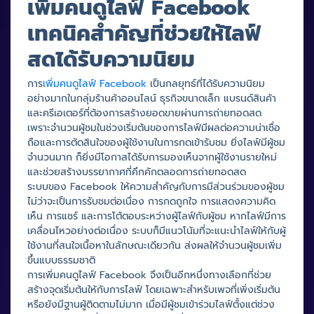
เพิ่มคนดูไลฟ์ Facebook
เทคนิคสำคัญที่ช่วยให้ไลฟ์
สดได้รับความนิยม
การ
เพิ่มคนดูไลฟ์ Facebook
เป็นกลยุทธ์ที่ได้รับความนิยม
อย่างมากในกลุ่มร้านค้าออนไลน์ ธุรกิจขนาดเล็ก แบรนด์สินค้า
และครีเอเตอร์ที่ต้องการสร้างยอดขายผ่านการถ่ายทอดสด
เพราะจำนวนผู้ชมในช่วงเริ่มต้นของการไลฟ์มีผลต่อความน่าเชื่อ
ถือและการตัดสินใจของผู้ใช้งานในการกดเข้ารับชม ยิ่งไลฟ์มีผู้ชม
จำนวนมาก ก็ยิ่งมีโอกาสได้รับการมองเห็นจากผู้ใช้งานรายใหม่
และช่วยสร้างบรรยากาศที่คึกคักตลอดการถ่ายทอดสด
ระบบของ Facebook ให้ความสำคัญกับการมีส่วนร่วมของผู้ชม
ไม่ว่าจะเป็นการรับชมต่อเนื่อง การกดถูกใจ การแสดงความคิด
เห็น การแชร์ และการโต้ตอบระหว่างผู้ไลฟ์กับผู้ชม หากไลฟ์มีการ
เคลื่อนไหวอย่างต่อเนื่อง ระบบก็มีแนวโน้มที่จะแนะนำไลฟ์ให้กับผู้
ใช้งานที่สนใจเนื้อหาในลักษณะเดียวกัน ส่งผลให้จำนวนผู้ชมเพิ่ม
ขึ้นแบบธรรมชาติ
การเพิ่มคนดูไลฟ์ Facebook จึงเป็นอีกหนึ่งทางเลือกที่ช่วย
สร้างจุดเริ่มต้นให้กับการไลฟ์ โดยเฉพาะสำหรับเพจที่เพิ่งเริ่มต้น
หรือยังมีฐานผู้ติดตามไม่มาก เมื่อมีผู้ชมเข้าร่วมไลฟ์ตั้งแต่ช่วง