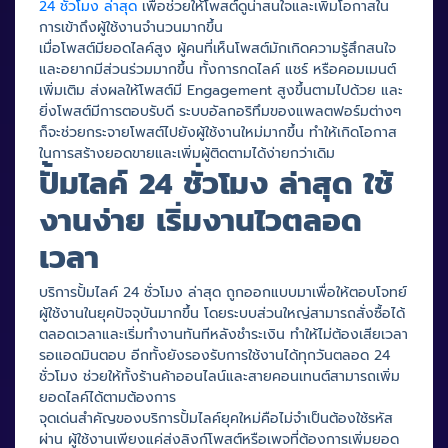
24 ชั่วโมง ล่าสุด
เพื่อช่วยให้โพสต์ดูน่าสนใจและเพิ่มโอกาสใน
การเข้าถึงผู้ใช้งานจำนวนมากขึ้น
เมื่อโพสต์มียอดไลค์สูง ผู้คนที่เห็นโพสต์มักเกิดความรู้สึกสนใจ
และอยากมีส่วนร่วมมากขึ้น ทั้งการกดไลค์ แชร์ หรือคอมเมนต์
เพิ่มเติม ส่งผลให้โพสต์มี Engagement สูงขึ้นตามไปด้วย และ
ยิ่งโพสต์มีการตอบรับดี ระบบอัลกอริทึมของแพลตฟอร์มต่างๆ
ก็จะช่วยกระจายโพสต์ไปยังผู้ใช้งานใหม่มากขึ้น ทำให้เกิดโอกาส
ในการสร้างยอดขายและเพิ่มผู้ติดตามได้ง่ายกว่าเดิม
ปั้มไลค์ 24 ชั่วโมง ล่าสุด ใช้
งานง่าย เริ่มงานไวตลอด
เวลา
บริการปั้มไลค์ 24 ชั่วโมง ล่าสุด ถูกออกแบบมาเพื่อให้ตอบโจทย์
ผู้ใช้งานในยุคปัจจุบันมากขึ้น โดยระบบส่วนใหญ่สามารถสั่งซื้อได้
ตลอดเวลาและเริ่มทำงานทันทีหลังชำระเงิน ทำให้ไม่ต้องเสียเวลา
รอแอดมินตอบ อีกทั้งยังรองรับการใช้งานได้ทุกวันตลอด 24
ชั่วโมง ช่วยให้ทั้งร้านค้าออนไลน์และสายคอนเทนต์สามารถเพิ่ม
ยอดไลค์ได้ตามต้องการ
จุดเด่นสำคัญของบริการปั้มไลค์ยุคใหม่คือไม่จำเป็นต้องใช้รหัส
ผ่าน ผู้ใช้งานเพียงแค่ส่งลิงก์โพสต์หรือเพจที่ต้องการเพิ่มยอด